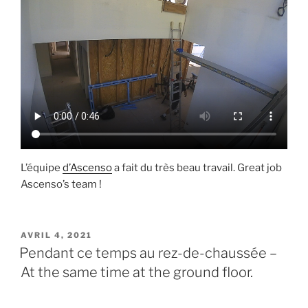
L’équipe
d’Ascenso
a fait du très beau travail. Great job
Ascenso’s team !
PUBLIÉ
AVRIL 4, 2021
LE
Pendant ce temps au rez-de-chaussée –
At the same time at the ground floor.