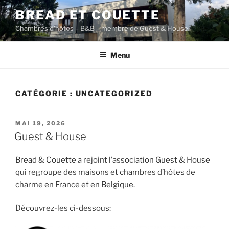
Aller
BREAD ET COUETTE
au
Chambres d'hôtes – B&B – membre de Guest & House
contenu
principal
Menu
CATÉGORIE :
UNCATEGORIZED
PUBLIÉ
MAI 19, 2026
LE
Guest & House
Bread & Couette a rejoint l’association Guest & House
qui regroupe des maisons et chambres d’hôtes de
charme en France et en Belgique.
Découvrez-les ci-dessous: