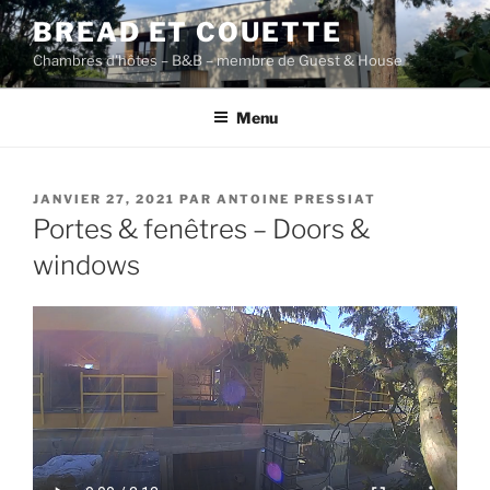
Aller
BREAD ET COUETTE
au
Chambres d'hôtes – B&B – membre de Guest & House
contenu
principal
Menu
PUBLIÉ
JANVIER 27, 2021
PAR
ANTOINE PRESSIAT
LE
Portes & fenêtres – Doors &
windows