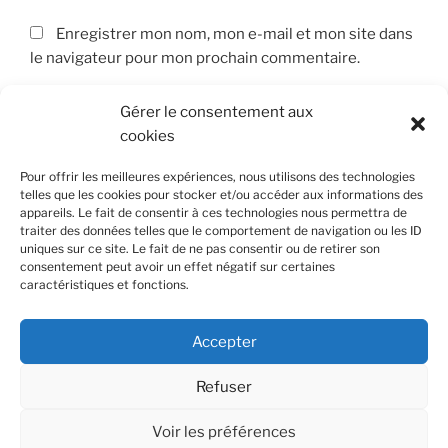
Enregistrer mon nom, mon e-mail et mon site dans
le navigateur pour mon prochain commentaire.
Gérer le consentement aux
cookies
Pour offrir les meilleures expériences, nous utilisons des technologies
telles que les cookies pour stocker et/ou accéder aux informations des
appareils. Le fait de consentir à ces technologies nous permettra de
Navigation
traiter des données telles que le comportement de navigation ou les ID
Article
PRÉCÉDENT
de
uniques sur ce site. Le fait de ne pas consentir ou de retirer son
précédent
Les charpentiers – The carpenters
consentement peut avoir un effet négatif sur certaines
l’article
caractéristiques et fonctions.
Article
SUIVANT
suivant
L’entrée – The entrance
Accepter
Refuser
Voir les préférences